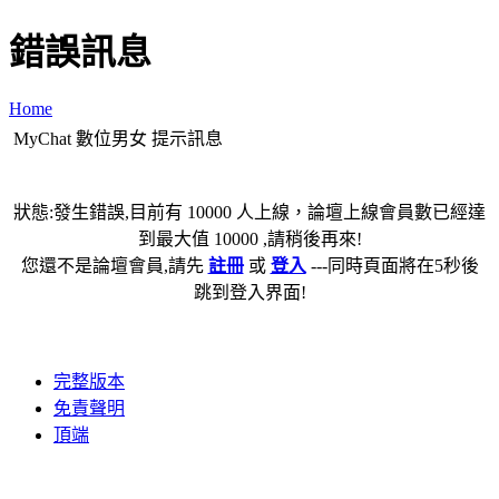
錯誤訊息
Home
MyChat 數位男女 提示訊息
狀態:發生錯誤,目前有 10000 人上線，論壇上線會員數已經達
到最大值 10000 ,請稍後再來!
您還不是論壇會員,請先
註冊
或
登入
---同時頁面將在5秒後
跳到登入界面!
完整版本
免責聲明
頂端