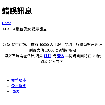
錯誤訊息
Home
MyChat 數位男女 提示訊息
狀態:發生錯誤,目前有 10000 人上線，論壇上線會員數已經達
到最大值 10000 ,請稍後再來!
您還不是論壇會員,請先
註冊
或
登入
---同時頁面將在5秒後
跳到登入界面!
完整版本
免責聲明
頂端