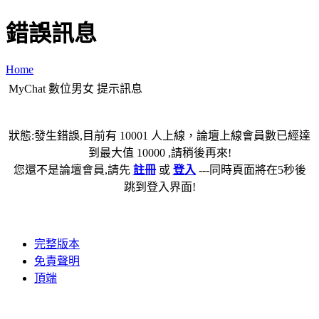
錯誤訊息
Home
MyChat 數位男女 提示訊息
狀態:發生錯誤,目前有 10001 人上線，論壇上線會員數已經達
到最大值 10000 ,請稍後再來!
您還不是論壇會員,請先
註冊
或
登入
---同時頁面將在5秒後
跳到登入界面!
完整版本
免責聲明
頂端