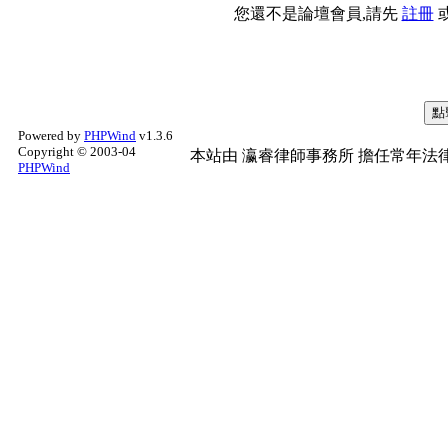
您還不是論壇會員,請先
註冊
Powered by
PHPWind
v1.3.6
Copyright © 2003-04
本站由
瀛睿律師事務所
擔任常年法律
PHPWind