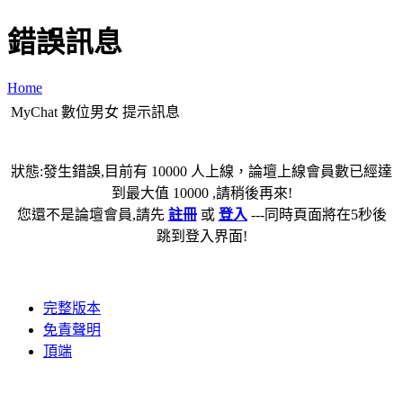
錯誤訊息
Home
MyChat 數位男女 提示訊息
狀態:發生錯誤,目前有 10000 人上線，論壇上線會員數已經達
到最大值 10000 ,請稍後再來!
您還不是論壇會員,請先
註冊
或
登入
---同時頁面將在5秒後
跳到登入界面!
完整版本
免責聲明
頂端