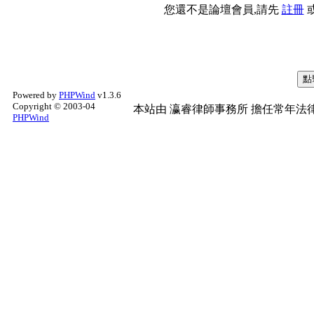
您還不是論壇會員,請先
註冊
Powered by
PHPWind
v1.3.6
Copyright © 2003-04
本站由
瀛睿律師事務所
擔任常年法律
PHPWind