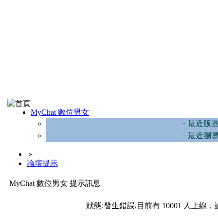
MyChat 數位男女
－最近版
－最近瀏
»
論壇提示
MyChat 數位男女 提示訊息
狀態:發生錯誤,目前有 10001 人上線