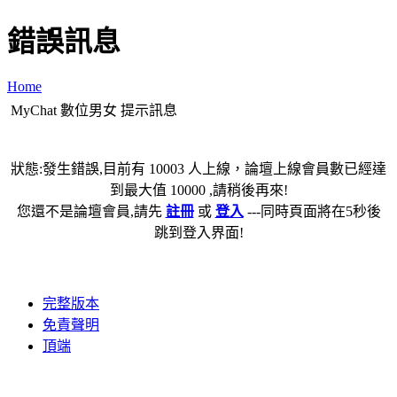
錯誤訊息
Home
MyChat 數位男女 提示訊息
狀態:發生錯誤,目前有 10003 人上線，論壇上線會員數已經達
到最大值 10000 ,請稍後再來!
您還不是論壇會員,請先
註冊
或
登入
---同時頁面將在5秒後
跳到登入界面!
完整版本
免責聲明
頂端