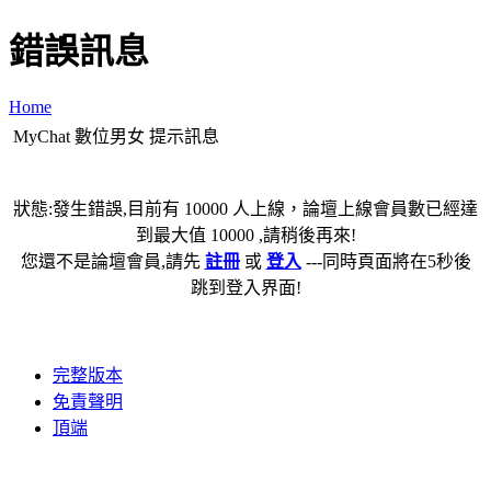
錯誤訊息
Home
MyChat 數位男女 提示訊息
狀態:發生錯誤,目前有 10000 人上線，論壇上線會員數已經達
到最大值 10000 ,請稍後再來!
您還不是論壇會員,請先
註冊
或
登入
---同時頁面將在5秒後
跳到登入界面!
完整版本
免責聲明
頂端