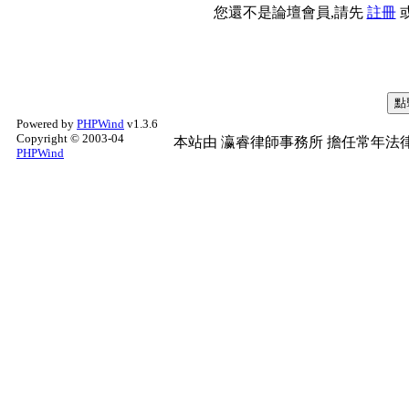
您還不是論壇會員,請先
註冊
Powered by
PHPWind
v1.3.6
Copyright © 2003-04
本站由
瀛睿律師事務所
擔任常年法律
PHPWind