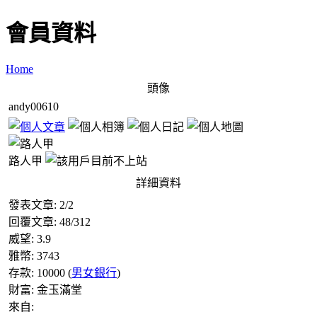
會員資料
Home
頭像
andy00610
路人甲
詳細資料
發表文章:
2
/
2
回覆文章:
48
/
312
威望:
3.9
雅幣:
3743
存款:
10000
(
男女銀行
)
財富:
金玉滿堂
來自: