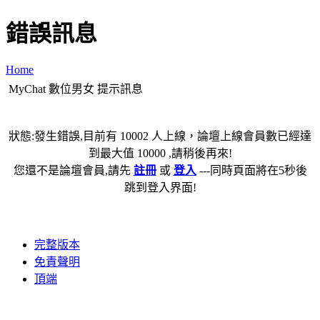
錯誤訊息
Home
MyChat 數位男女 提示訊息
狀態:發生錯誤,目前有 10002 人上線，論壇上線會員數已經達
到最大值 10000 ,請稍後再來!
您還不是論壇會員,請先
註冊
或
登入
---同時頁面將在5秒後
跳到登入界面!
完整版本
免責聲明
頂端