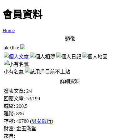
會員資料
Home
頭像
alexlike
小有名氣
詳細資料
發表文章:
2
/
4
回覆文章:
53
/
199
威望:
200.5
雅幣:
896
存款:
40780
(
男女銀行
)
財富:
金玉滿堂
來自: