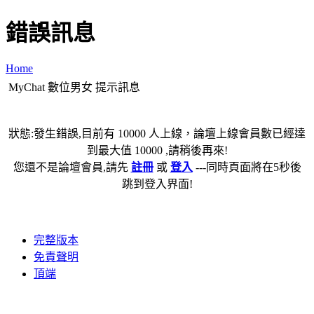
錯誤訊息
Home
MyChat 數位男女 提示訊息
狀態:發生錯誤,目前有 10000 人上線，論壇上線會員數已經達
到最大值 10000 ,請稍後再來!
您還不是論壇會員,請先
註冊
或
登入
---同時頁面將在5秒後
跳到登入界面!
完整版本
免責聲明
頂端