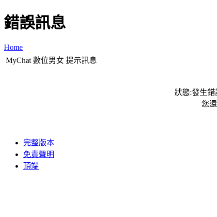
錯誤訊息
Home
MyChat 數位男女 提示訊息
狀態:發生錯誤
您還
完整版本
免責聲明
頂端