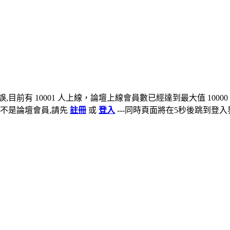
,目前有 10001 人上線，論壇上線會員數已經達到最大值 10000
不是論壇會員,請先
註冊
或
登入
---同時頁面將在5秒後跳到登入