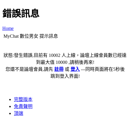
錯誤訊息
Home
MyChat 數位男女 提示訊息
狀態:發生錯誤,目前有 10002 人上線，論壇上線會員數已經達
到最大值 10000 ,請稍後再來!
您還不是論壇會員,請先
註冊
或
登入
---同時頁面將在5秒後
跳到登入界面!
完整版本
免責聲明
頂端