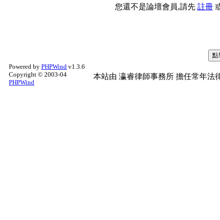
您還不是論壇會員,請先
註冊
Powered by
PHPWind
v1.3.6
Copyright © 2003-04
本站由
瀛睿律師事務所
擔任常年法律
PHPWind