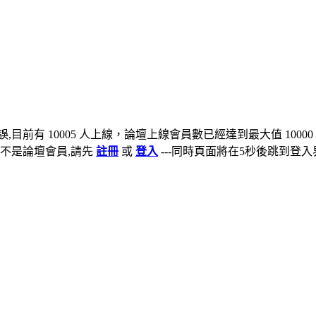
,目前有 10005 人上線，論壇上線會員數已經達到最大值 10000
不是論壇會員,請先
註冊
或
登入
---同時頁面將在5秒後跳到登入