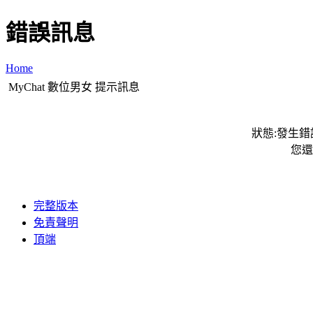
錯誤訊息
Home
MyChat 數位男女 提示訊息
狀態:發生錯誤
您還
完整版本
免責聲明
頂端