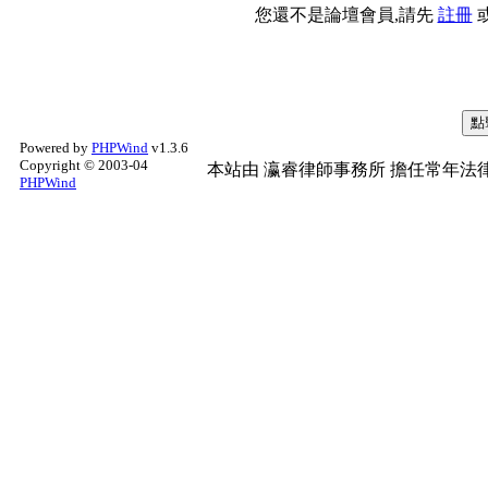
您還不是論壇會員,請先
註冊
Powered by
PHPWind
v1.3.6
Copyright © 2003-04
本站由
瀛睿律師事務所
擔任常年法律
PHPWind