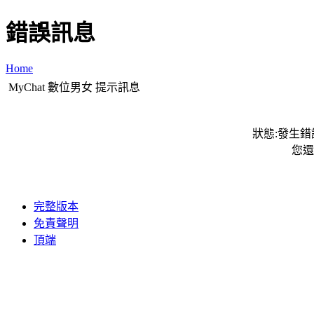
錯誤訊息
Home
MyChat 數位男女 提示訊息
狀態:發生錯誤
您還
完整版本
免責聲明
頂端