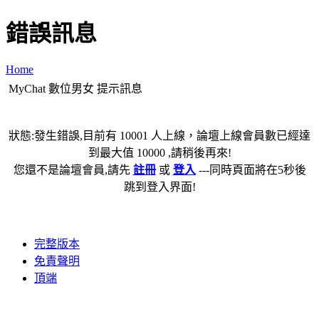
錯誤訊息
Home
MyChat 數位男女 提示訊息
狀態:發生錯誤,目前有 10001 人上線，論壇上線會員數已經達
到最大值 10000 ,請稍後再來!
您還不是論壇會員,請先
註冊
或
登入
---同時頁面將在5秒後
跳到登入界面!
完整版本
免責聲明
頂端