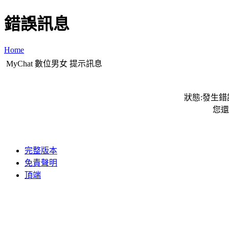
錯誤訊息
Home
MyChat 數位男女 提示訊息
狀態:發生錯誤
您還
完整版本
免責聲明
頂端