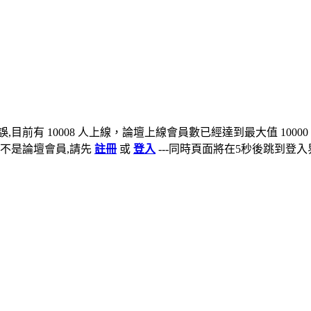
,目前有 10008 人上線，論壇上線會員數已經達到最大值 10000
不是論壇會員,請先
註冊
或
登入
---同時頁面將在5秒後跳到登入