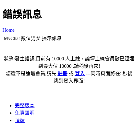
錯誤訊息
Home
MyChat 數位男女 提示訊息
狀態:發生錯誤,目前有 10000 人上線，論壇上線會員數已經達
到最大值 10000 ,請稍後再來!
您還不是論壇會員,請先
註冊
或
登入
---同時頁面將在5秒後
跳到登入界面!
完整版本
免責聲明
頂端