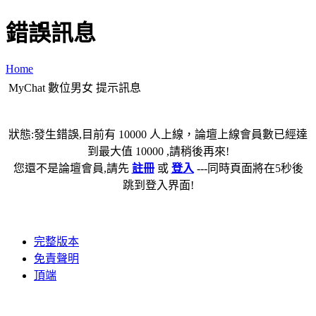
錯誤訊息
Home
MyChat 數位男女 提示訊息
狀態:發生錯誤,目前有 10000 人上線，論壇上線會員數已經達
到最大值 10000 ,請稍後再來!
您還不是論壇會員,請先
註冊
或
登入
---同時頁面將在5秒後
跳到登入界面!
完整版本
免責聲明
頂端