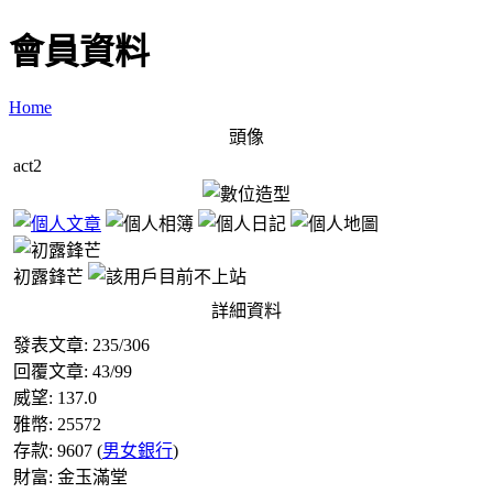
會員資料
Home
頭像
act2
初露鋒芒
詳細資料
發表文章:
235
/
306
回覆文章:
43
/
99
威望:
137.0
雅幣:
25572
存款:
9607
(
男女銀行
)
財富:
金玉滿堂