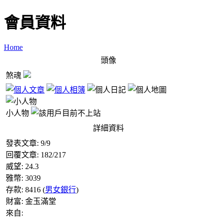
會員資料
Home
頭像
煞魂
小人物
詳細資料
發表文章:
9
/
9
回覆文章:
182
/
217
威望:
24.3
雅幣:
3039
存款:
8416
(
男女銀行
)
財富:
金玉滿堂
來自: