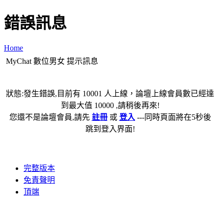
錯誤訊息
Home
MyChat 數位男女 提示訊息
狀態:發生錯誤,目前有 10001 人上線，論壇上線會員數已經達
到最大值 10000 ,請稍後再來!
您還不是論壇會員,請先
註冊
或
登入
---同時頁面將在5秒後
跳到登入界面!
完整版本
免責聲明
頂端