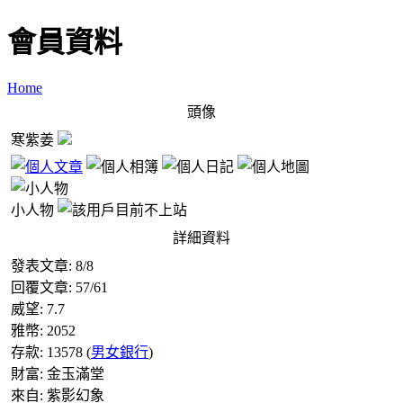
會員資料
Home
頭像
寒紫姜
小人物
詳細資料
發表文章:
8
/
8
回覆文章:
57
/
61
威望:
7.7
雅幣:
2052
存款:
13578
(
男女銀行
)
財富:
金玉滿堂
來自:
紫影幻象