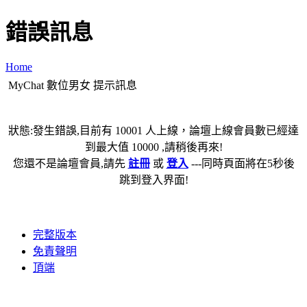
錯誤訊息
Home
MyChat 數位男女 提示訊息
狀態:發生錯誤,目前有 10001 人上線，論壇上線會員數已經達
到最大值 10000 ,請稍後再來!
您還不是論壇會員,請先
註冊
或
登入
---同時頁面將在5秒後
跳到登入界面!
完整版本
免責聲明
頂端