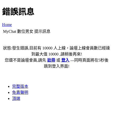
錯誤訊息
Home
MyChat 數位男女 提示訊息
狀態:發生錯誤,目前有 10000 人上線，論壇上線會員數已經達
到最大值 10000 ,請稍後再來!
您還不是論壇會員,請先
註冊
或
登入
---同時頁面將在5秒後
跳到登入界面!
完整版本
免責聲明
頂端