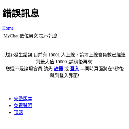
錯誤訊息
Home
MyChat 數位男女 提示訊息
狀態:發生錯誤,目前有 10001 人上線，論壇上線會員數已經達
到最大值 10000 ,請稍後再來!
您還不是論壇會員,請先
註冊
或
登入
---同時頁面將在5秒後
跳到登入界面!
完整版本
免責聲明
頂端