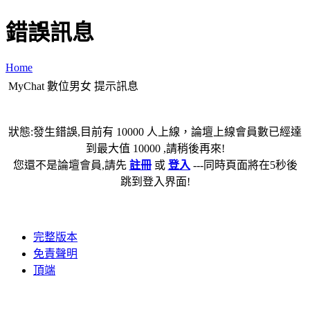
錯誤訊息
Home
MyChat 數位男女 提示訊息
狀態:發生錯誤,目前有 10000 人上線，論壇上線會員數已經達
到最大值 10000 ,請稍後再來!
您還不是論壇會員,請先
註冊
或
登入
---同時頁面將在5秒後
跳到登入界面!
完整版本
免責聲明
頂端