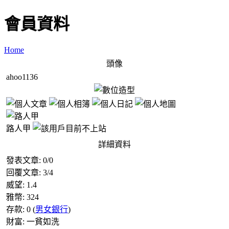
會員資料
Home
頭像
ahoo1136
路人甲
詳細資料
發表文章:
0
/
0
回覆文章:
3
/
4
威望:
1.4
雅幣:
324
存款:
0
(
男女銀行
)
財富:
一貧如洗