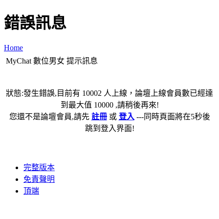
錯誤訊息
Home
MyChat 數位男女 提示訊息
狀態:發生錯誤,目前有 10002 人上線，論壇上線會員數已經達
到最大值 10000 ,請稍後再來!
您還不是論壇會員,請先
註冊
或
登入
---同時頁面將在5秒後
跳到登入界面!
完整版本
免責聲明
頂端