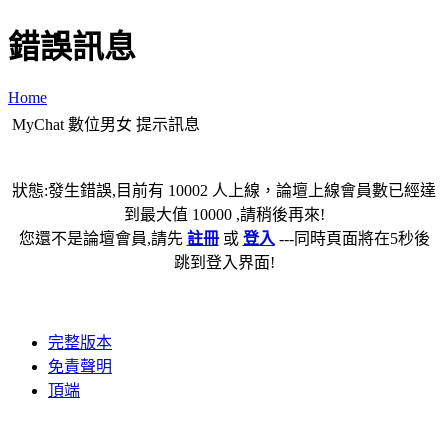
錯誤訊息
Home
MyChat 數位男女 提示訊息
狀態:發生錯誤,目前有 10002 人上線，論壇上線會員數已經達
到最大值 10000 ,請稍後再來!
您還不是論壇會員,請先
註冊
或
登入
---同時頁面將在5秒後
跳到登入界面!
完整版本
免責聲明
頂端