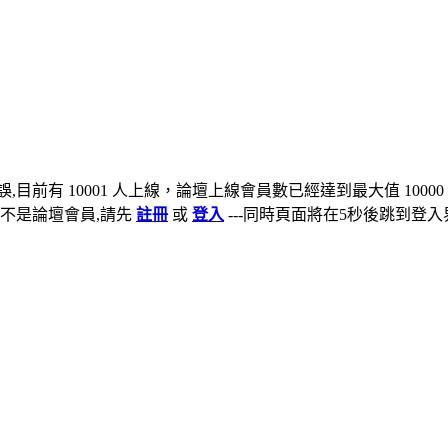
,目前有 10001 人上線，論壇上線會員數已經達到最大值 10000
不是論壇會員,請先
註冊
或
登入
---同時頁面將在5秒後跳到登入