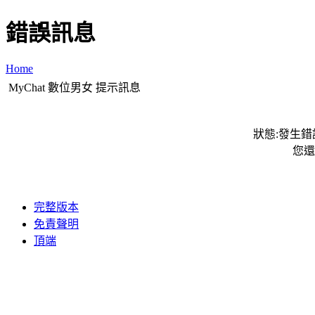
錯誤訊息
Home
MyChat 數位男女 提示訊息
狀態:發生錯誤
您還
完整版本
免責聲明
頂端