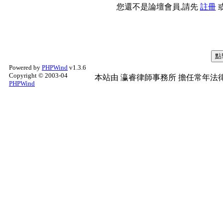
您還不是論壇會員,請先
註冊
Powered by
PHPWind
v1.3.6
Copyright © 2003-04
本站由
瀛睿律師事務所
擔任常年法律
PHPWind