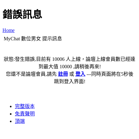
錯誤訊息
Home
MyChat 數位男女 提示訊息
狀態:發生錯誤,目前有 10006 人上線，論壇上線會員數已經達
到最大值 10000 ,請稍後再來!
您還不是論壇會員,請先
註冊
或
登入
---同時頁面將在5秒後
跳到登入界面!
完整版本
免責聲明
頂端