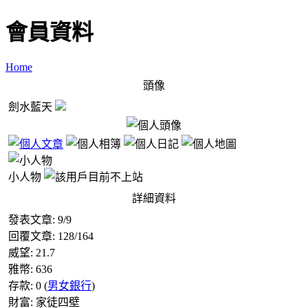
會員資料
Home
頭像
劍水藍天
小人物
詳細資料
發表文章:
9
/
9
回覆文章:
128
/
164
威望:
21.7
雅幣:
636
存款:
0
(
男女銀行
)
財富:
家徒四壁