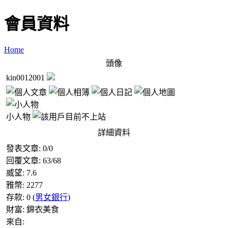
會員資料
Home
頭像
kin0012001
小人物
詳細資料
發表文章:
0
/
0
回覆文章:
63
/
68
威望:
7.6
雅幣:
2277
存款:
0
(
男女銀行
)
財富:
錦衣美食
來自: