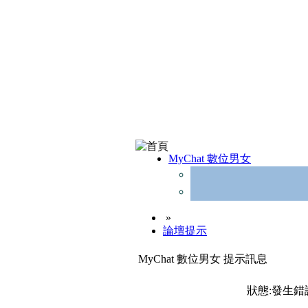
MyChat 數位男女
»
論壇提示
MyChat 數位男女 提示訊息
狀態:發生錯誤