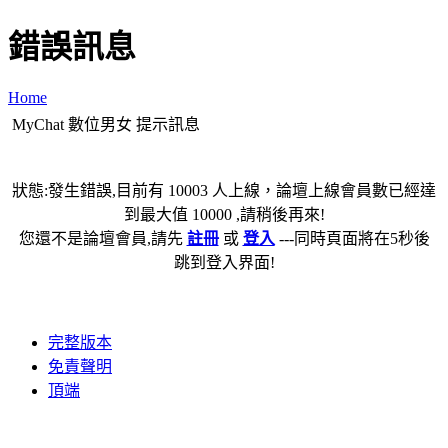
錯誤訊息
Home
MyChat 數位男女 提示訊息
狀態:發生錯誤,目前有 10003 人上線，論壇上線會員數已經達
到最大值 10000 ,請稍後再來!
您還不是論壇會員,請先
註冊
或
登入
---同時頁面將在5秒後
跳到登入界面!
完整版本
免責聲明
頂端