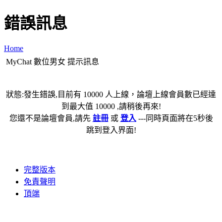
錯誤訊息
Home
MyChat 數位男女 提示訊息
狀態:發生錯誤,目前有 10000 人上線，論壇上線會員數已經達
到最大值 10000 ,請稍後再來!
您還不是論壇會員,請先
註冊
或
登入
---同時頁面將在5秒後
跳到登入界面!
完整版本
免責聲明
頂端