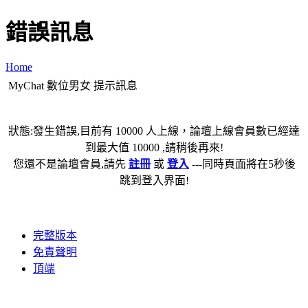
錯誤訊息
Home
MyChat 數位男女 提示訊息
狀態:發生錯誤,目前有 10000 人上線，論壇上線會員數已經達
到最大值 10000 ,請稍後再來!
您還不是論壇會員,請先
註冊
或
登入
---同時頁面將在5秒後
跳到登入界面!
完整版本
免責聲明
頂端