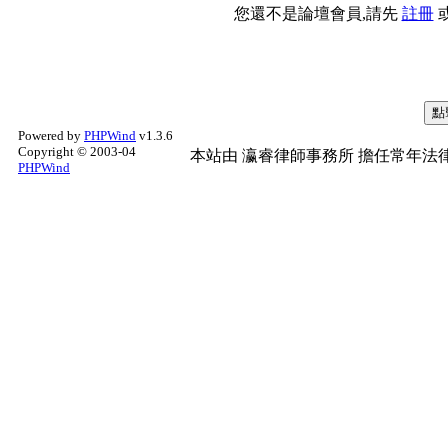
您還不是論壇會員,請先
註冊
Powered by
PHPWind
v1.3.6
Copyright © 2003-04
本站由
瀛睿律師事務所
擔任常年法律
PHPWind