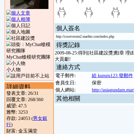
個人簽名
http://csserverzm2.marlito.com/index.php
得獎記錄
2009-08-25:得到[社區建設獎]勳
MyChat槍模研究團隊
大貢獻!
連絡方式
小人物
電子郵件:
給 kururu123 發郵件
會員生日:
保密
詳細資料
個人網站:
http://asiagundam.mar
發表文章:
26
/
31
其他相關
回覆文章:
268
/
360
威望:
47.5
雅幣:
3253
存款:
24053
(
男女銀
行
)
財富:
金玉滿堂