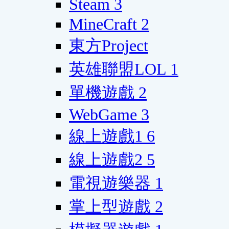
Steam
3
MineCraft
2
東方Project
英雄聯盟LOL
1
單機遊戲
2
WebGame
3
線上遊戲1
6
線上遊戲2
5
電視遊樂器
1
掌上型遊戲
2