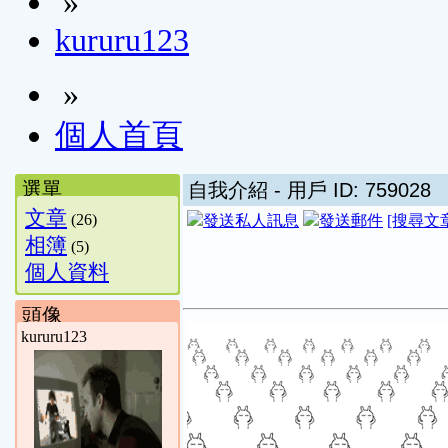
»
kururu123
»
個人首頁
選單
自我介紹
- 用戶 ID: 759028
文章
(26)
[搜尋文
相簿
(5)
個人資料
頭像
kururu123