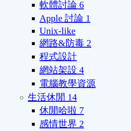
軟體討論
6
Apple 討論
1
Unix-like
網路&防毒
2
程式設計
網站架設
4
電腦教學資源
生活休閒
14
休閒哈啦
7
感情世界
2