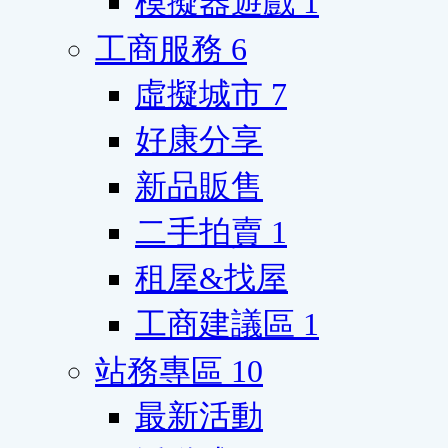
模擬器遊戲
1
工商服務
6
虛擬城市
7
好康分享
新品販售
二手拍賣
1
租屋&找屋
工商建議區
1
站務專區
10
最新活動