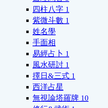
四柱八字
1
紫微斗數
1
姓名學
手面相
易經占卜
1
風水研討
1
擇日&三式
1
西洋占星
無視論塔羅牌
10