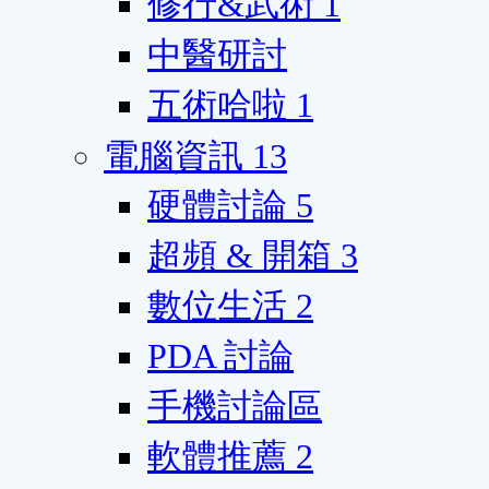
修行&武術
1
中醫研討
五術哈啦
1
電腦資訊
13
硬體討論
5
超頻 & 開箱
3
數位生活
2
PDA 討論
手機討論區
軟體推薦
2