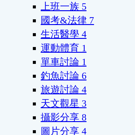
上班一族
5
國考&法律
7
生活醫學
4
運動體育
1
單車討論
1
釣魚討論
6
旅遊討論
4
天文觀星
3
攝影分享
8
圖片分享
4