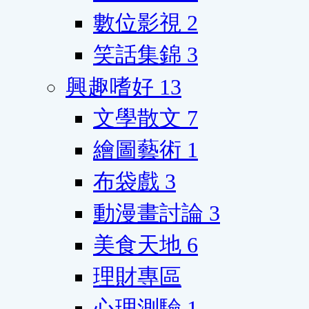
數位影視
2
笑話集錦
3
興趣嗜好
13
文學散文
7
繪圖藝術
1
布袋戲
3
動漫畫討論
3
美食天地
6
理財專區
心理測驗
1