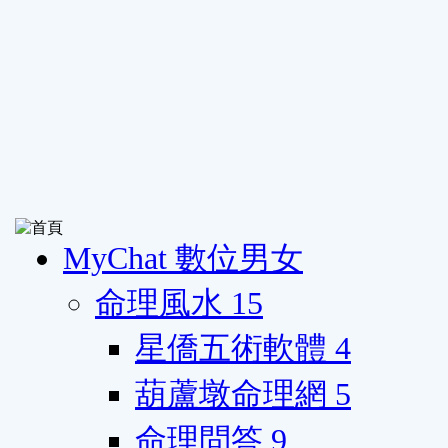
MyChat 數位男女
命理風水
15
星僑五術軟體
4
葫蘆墩命理網
5
命理問答
9