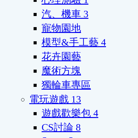
汽、機車
3
寵物園地
模型&手工藝
4
花卉園藝
魔術方塊
獨輪車專區
電玩遊戲
13
遊戲歡樂包
4
CS討論
8