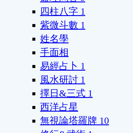
四柱八字
1
紫微斗數
1
姓名學
手面相
易經占卜
1
風水研討
1
擇日&三式
1
西洋占星
無視論塔羅牌
10