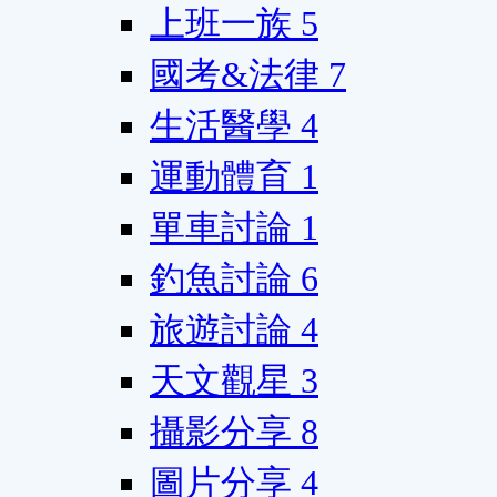
上班一族
5
國考&法律
7
生活醫學
4
運動體育
1
單車討論
1
釣魚討論
6
旅遊討論
4
天文觀星
3
攝影分享
8
圖片分享
4