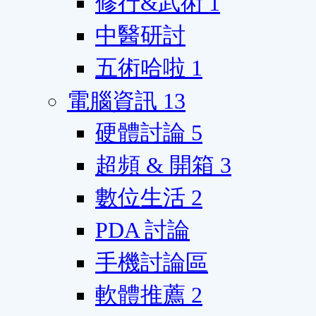
修行&武術
1
中醫研討
五術哈啦
1
電腦資訊
13
硬體討論
5
超頻 & 開箱
3
數位生活
2
PDA 討論
手機討論區
軟體推薦
2