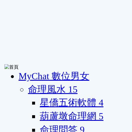
MyChat 數位男女
命理風水
15
星僑五術軟體
4
葫蘆墩命理網
5
命理問答
9