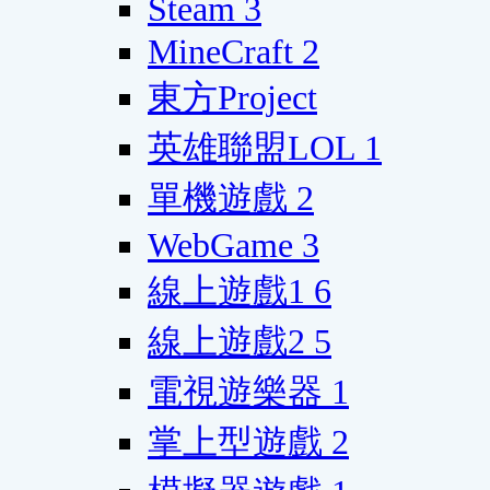
Steam
3
MineCraft
2
東方Project
英雄聯盟LOL
1
單機遊戲
2
WebGame
3
線上遊戲1
6
線上遊戲2
5
電視遊樂器
1
掌上型遊戲
2