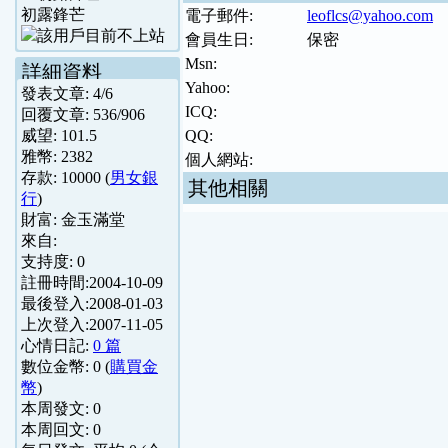
初露鋒芒
電子郵件:
leoflcs@yahoo.com
會員生日:
保密
Msn:
詳細資料
Yahoo:
發表文章:
4
/
6
ICQ:
回覆文章:
536
/
906
威望:
101.5
QQ:
雅幣:
2382
個人網站:
存款:
10000
(
男女銀
其他相關
行
)
財富:
金玉滿堂
來自:
支持度:
0
註冊時間:
2004-10-09
最後登入:
2008-01-03
上次登入:
2007-11-05
心情日記:
0 篇
數位金幣:
0
(
購買金
幣
)
本周發文:
0
本周回文:
0