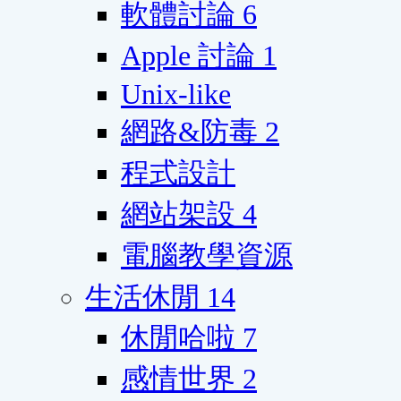
軟體討論
6
Apple 討論
1
Unix-like
網路&防毒
2
程式設計
網站架設
4
電腦教學資源
生活休閒
14
休閒哈啦
7
感情世界
2