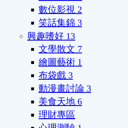
數位影視
2
笑話集錦
3
興趣嗜好
13
文學散文
7
繪圖藝術
1
布袋戲
3
動漫畫討論
3
美食天地
6
理財專區
心理測驗
1