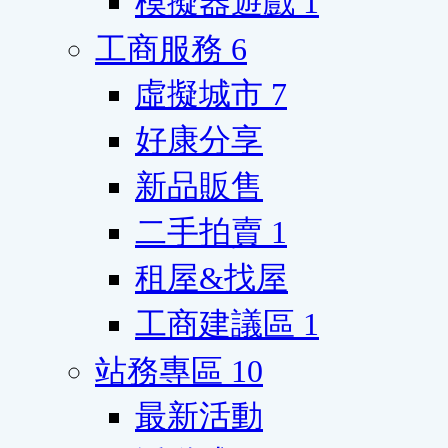
模擬器遊戲
1
工商服務
6
虛擬城市
7
好康分享
新品販售
二手拍賣
1
租屋&找屋
工商建議區
1
站務專區
10
最新活動