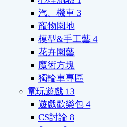
汽、機車
3
寵物園地
模型&手工藝
4
花卉園藝
魔術方塊
獨輪車專區
電玩遊戲
13
遊戲歡樂包
4
CS討論
8