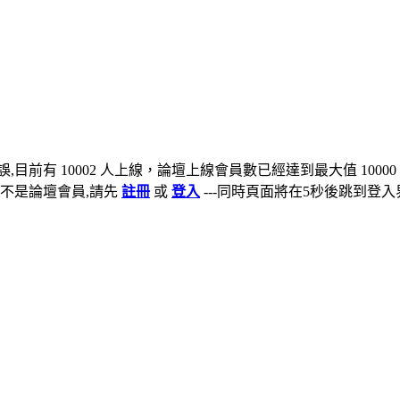
,目前有 10002 人上線，論壇上線會員數已經達到最大值 10000
不是論壇會員,請先
註冊
或
登入
---同時頁面將在5秒後跳到登入