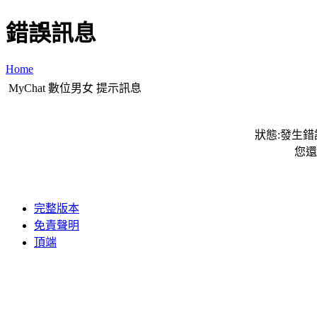
錯誤訊息
Home
MyChat 數位男女 提示訊息
狀態:發生錯誤
您還
完整版本
免責聲明
頂端