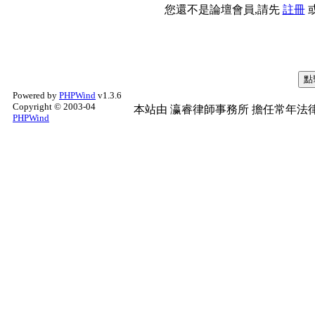
您還不是論壇會員,請先
註冊
Powered by
PHPWind
v1.3.6
Copyright © 2003-04
本站由
瀛睿律師事務所
擔任常年法律
PHPWind