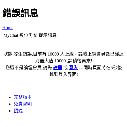
錯誤訊息
Home
MyChat 數位男女 提示訊息
狀態:發生錯誤,目前有 10000 人上線，論壇上線會員數已經達
到最大值 10000 ,請稍後再來!
您還不是論壇會員,請先
註冊
或
登入
---同時頁面將在5秒後
跳到登入界面!
完整版本
免責聲明
頂端