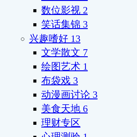
数位影视
2
笑话集锦
3
兴趣嗜好
13
文学散文
7
绘图艺术
1
布袋戏
3
动漫画讨论
3
美食天地
6
理财专区
心理测验
1