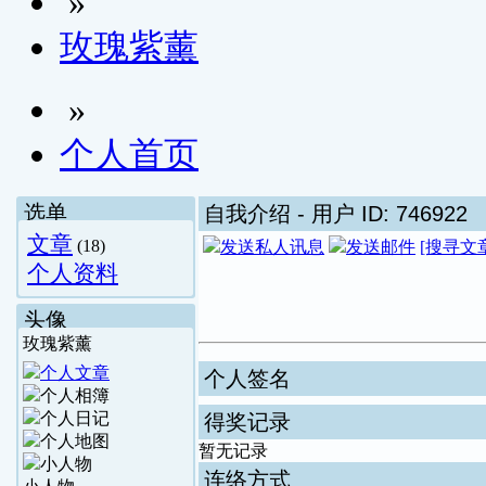
»
玫瑰紫薰
»
个人首页
选单
自我介绍
- 用户 ID: 746922
文章
(18)
[搜寻文
个人资料
头像
玫瑰紫薰
个人签名
得奖记录
暂无记录
连络方式