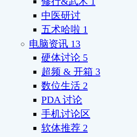
修行&武术
1
中医研讨
五术哈啦
1
电脑资讯
13
硬体讨论
5
超频 & 开箱
3
数位生活
2
PDA 讨论
手机讨论区
软体推荐
2