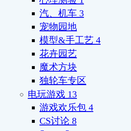
汽、机车
3
宠物园地
模型&手工艺
4
花卉园艺
魔术方块
独轮车专区
电玩游戏
13
游戏欢乐包
4
CS讨论
8