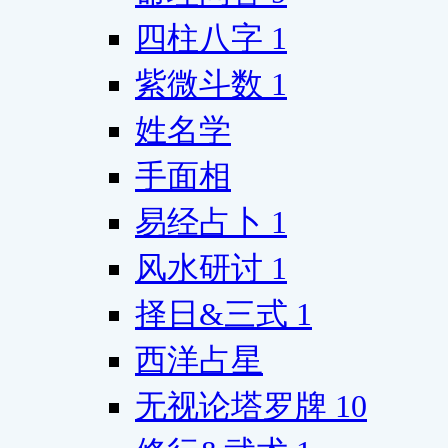
四柱八字
1
紫微斗数
1
姓名学
手面相
易经占卜
1
风水研讨
1
择日&三式
1
西洋占星
无视论塔罗牌
10