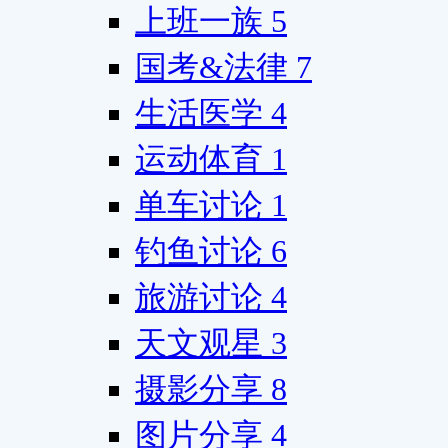
上班一族
5
国考&法律
7
生活医学
4
运动体育
1
单车讨论
1
钓鱼讨论
6
旅游讨论
4
天文观星
3
摄影分享
8
图片分享
4